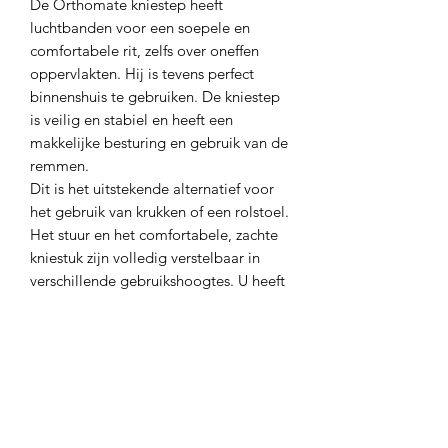
De Orthomate kniestep heeft
luchtbanden voor een soepele en
comfortabele rit, zelfs over oneffen
oppervlakten. Hij is tevens perfect
binnenshuis te gebruiken. De kniestep
is veilig en stabiel en heeft een
makkelijke besturing en gebruik van de
remmen.
Dit is het uitstekende alternatief voor
het gebruik van krukken of een rolstoel.
Het stuur en het comfortabele, zachte
kniestuk zijn volledig verstelbaar in
verschillende gebruikshoogtes. U heeft
geen gereedschap nodig voor de
montage en bergt hem makkelijk op,
thuis of in uw wagen met het
opklapbare stuur. (Het kniestuk kan ook
nog makkelijk eraf gehaald worden)